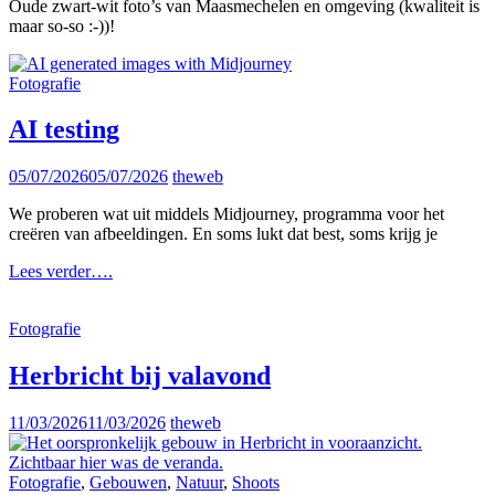
Oude zwart-wit foto’s van Maasmechelen en omgeving (kwaliteit is
maar so-so :-))!
Cat
Fotografie
Links
AI testing
Posted
05/07/2026
05/07/2026
theweb
on
We proberen wat uit middels Midjourney, programma voor het
creëren van afbeeldingen. En soms lukt dat best, soms krijg je
AI
Lees verder….
testing
Cat
Fotografie
Links
Herbricht bij valavond
Posted
11/03/2026
11/03/2026
theweb
on
Cat
Fotografie
,
Gebouwen
,
Natuur
,
Shoots