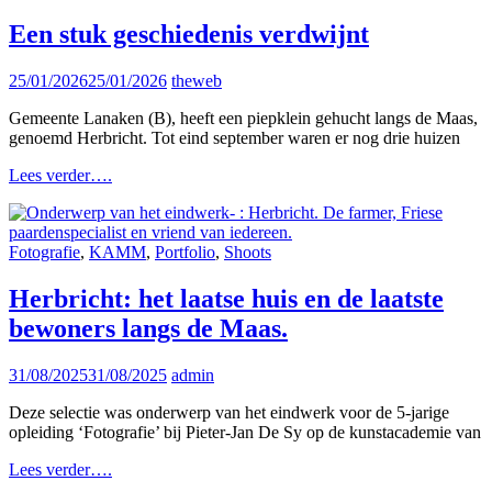
Links
Een stuk geschiedenis verdwijnt
Posted
25/01/2026
25/01/2026
theweb
on
Gemeente Lanaken (B), heeft een piepklein gehucht langs de Maas,
genoemd Herbricht. Tot eind september waren er nog drie huizen
Een
Lees verder….
stuk
geschiedenis
verdwijnt
Cat
Fotografie
,
KAMM
,
Portfolio
,
Shoots
Links
Herbricht: het laatse huis en de laatste
bewoners langs de Maas.
Posted
31/08/2025
31/08/2025
admin
on
Deze selectie was onderwerp van het eindwerk voor de 5-jarige
opleiding ‘Fotografie’ bij Pieter-Jan De Sy op de kunstacademie van
Herbricht:
Lees verder….
het