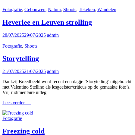
laatse
Cat
Fotografie
,
Gebouwen
,
Natuur
,
Shoots
,
Tekeken
,
Wandelen
huis
Links
en
de
Heverlee en Leuven strolling
laatste
bewoners
Posted
28/07/2025
29/07/2025
admin
langs
on
de
Cat
Fotografie
,
Shoots
Maas.
Links
Storytelling
Posted
21/07/2025
21/07/2025
admin
on
Dankzij Breedbeeld werd recent een dagje ‘Storytelling’ uitgebracht
met Valentino Stellino als lesgeefster/criticus op de gemaakte foto’s.
Vrij rudimentaire uitleg
Storytelling
Lees verder….
Cat
Fotografie
Links
Freezing cold