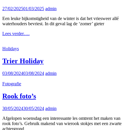
Posted
27/02/2025
01/03/2025
admin
on
Een leuke bijkomstigheid van de winter is dat het vriesweer allé
waterhouders bevriest. In dit geval lag de ‘zomer’ gieter
Freezing
Lees verder….
cold
Cat
Holidays
Links
Trier Holiday
Posted
03/08/2024
03/08/2024
admin
on
Cat
Fotografie
Links
Rook foto’s
Posted
30/05/2024
30/05/2024
admin
on
Afgelopen woensdag een interessante les omtrent het maken van
rook foto’s. Gebruik makend van wierook stokjes met een zwarte
achtergrond