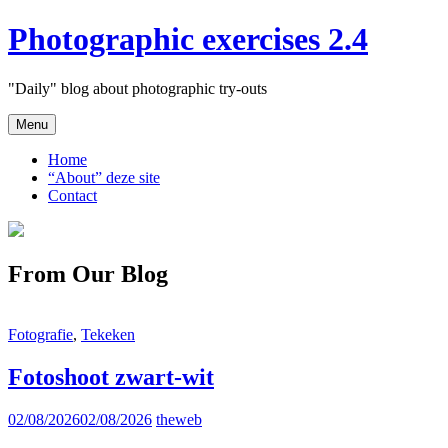
Skip
Photographic exercises 2.4
to
content
"Daily" blog about photographic try-outs
Menu
Home
“About” deze site
Contact
From Our Blog
Cat
Fotografie
,
Tekeken
Links
Fotoshoot zwart-wit
Posted
02/08/2026
02/08/2026
theweb
on